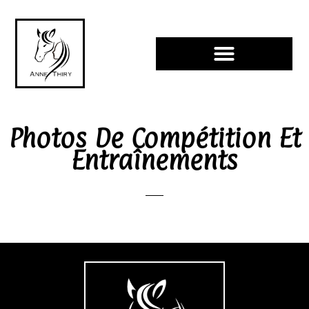
Compétition Et Entraînements
Photos De Compétition Et
Entraînements